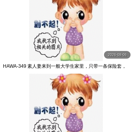
2026-08-06
HAWA-349 素人妻来到一般大学生家里，只带一条保险套，
一天只做爱一次还不满足，在住 及川うみ コスモス映像